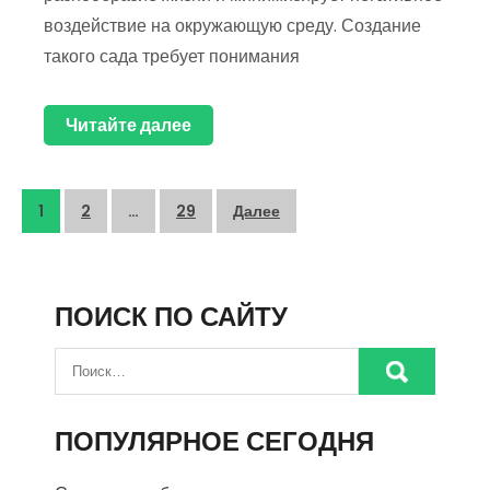
воздействие на окружающую среду. Создание
такого сада требует понимания
Читайте далее
Пагинация
1
2
…
29
Далее
записей
ПОИСК ПО САЙТУ
ПОПУЛЯРНОЕ СЕГОДНЯ