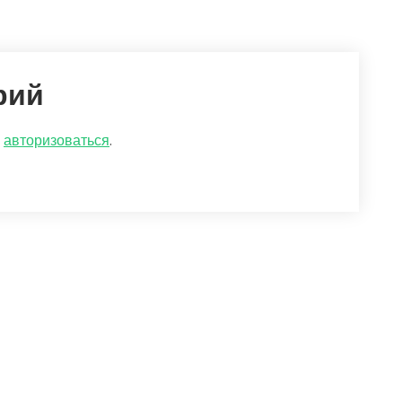
рий
о
авторизоваться
.