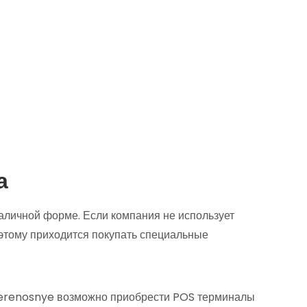
а
аличной форме. Если компания не использует
поэтому приходится покупать специальные
/perenosnye возможно приобрести POS терминалы