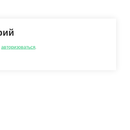
рий
о
авторизоваться
.